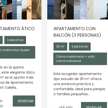
TAMENTO ÁTICO
APARTAMENTO CON
BALCÓN (3 PERSONAS)
3 personas
25 m²
3 personas
 matrimonio Queen
Cama matrimonio + sofá
cama individual
o en la quinta
, este elegante ático
Este acogedor apartamento
m² es la opción más
tipo estudio de 25 m² ofrece
iva de Apartaments
una estancia práctica y
t Calella...
confortable, ideal para parejas
o familias pequeñas...
ER
RESERVAR
ÁS
VER MÁS
RESERVAR