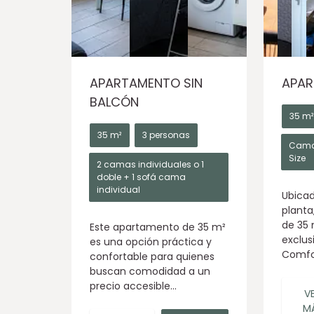
APARTAMENTO SIN
APAR
BALCÓN
35 m²
35 m²
3 personas
Cama
Size
2 camas individuales o 1
doble + 1 sofá cama
individual
Ubicad
planta
de 35 
Este apartamento de 35 m²
exclus
es una opción práctica y
Comfor
confortable para quienes
buscan comodidad a un
precio accesible...
V
M