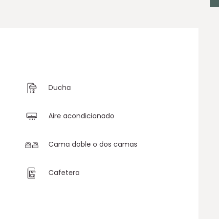
F
H
Ducha
C
Aire acondicionado
Cama doble o dos camas
Cafetera