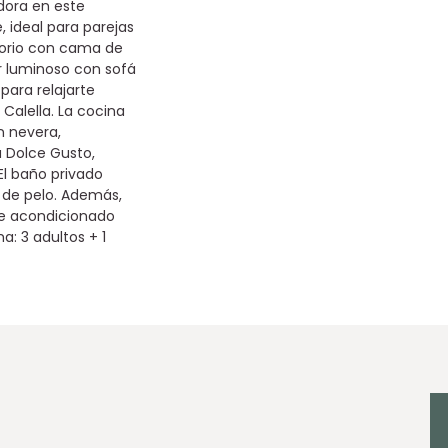
dora en este
, ideal para parejas
torio con cama de
 luminoso con sofá
para relajarte
Calella. La cocina
 nevera,
a Dolce Gusto,
 El baño privado
 de pelo. Además,
re acondicionado
: 3 adultos + 1